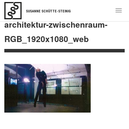
Togg
SUSANNE SCHÜTTE-STEINIG
navi
architektur-zwischenraum-
RGB_1920x1080_web