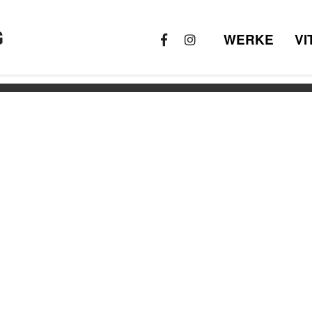
G
WERKE
VI
RGB_1920x1080_web