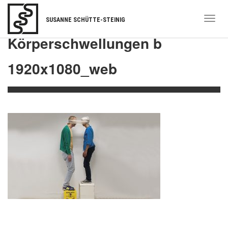
Togg
SUSANNE SCHÜTTE-STEINIG
navi
Körperschwellungen b
1920x1080_web