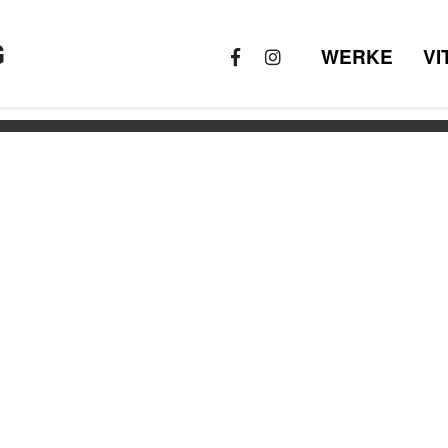
G
WERKE
VI
B_1920x1080_web